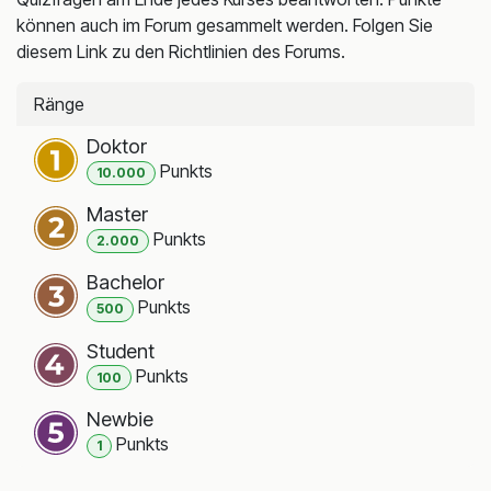
können auch im Forum gesammelt werden. Folgen Sie
diesem Link zu den Richtlinien des Forums.
Ränge
Doktor
Punkt
s
10.000
Master
Punkt
s
2.000
Bachelor
Punkt
s
500
Student
Punkt
s
100
Newbie
Punkt
s
1