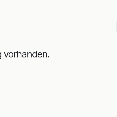
nsights
Über uns
g vorhanden.